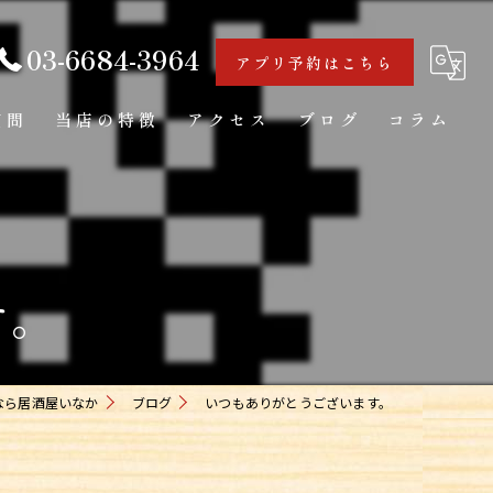
03-6684-3964
アプリ予約はこちら
質問
当店の特徴
アクセス
ブログ
コラム
海鮮
カウンター
す。
日本酒
一人飲み
お通し
なら居酒屋いなか
ブログ
いつもありがとうございます。