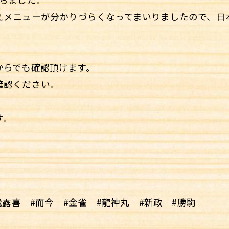
えメニューが分かりづらくなってまいりましたので、日
からでも確認頂けます。
確認ください。
す。
飛露喜 #而今 #金雀 #龍神丸 #新政 #勝駒