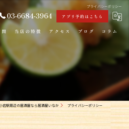
プライバシーポリシー
03-6684-3964
アプリ予約はこちら
質問
当店の特徴
アクセス
ブログ
コラム
海鮮
カウンター
日本酒
一人飲み
お通し
小岩駅周辺の居酒屋なら居酒屋いなか
プライバシーポリシー