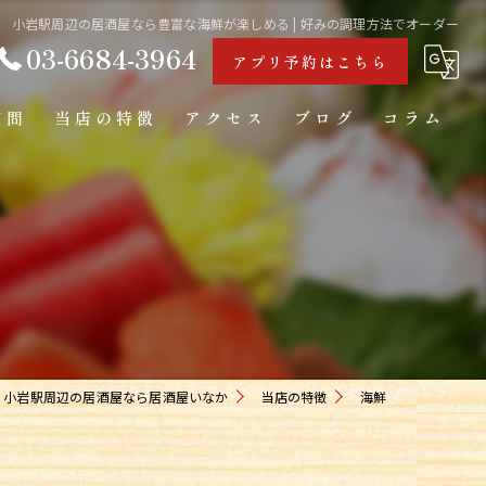
小岩駅周辺の居酒屋なら豊富な海鮮が楽しめる | 好みの調理方法でオーダー
03-6684-3964
アプリ予約はこちら
質問
当店の特徴
アクセス
ブログ
コラム
海鮮
カウンター
日本酒
一人飲み
お通し
小岩駅周辺の居酒屋なら居酒屋いなか
当店の特徴
海鮮