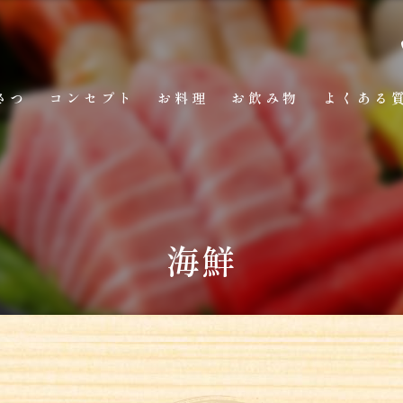
さつ
コンセプト
お料理
お飲み物
よくある
海鮮