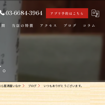
03-6684-3964
アプリ予約はこちら
質問
当店の特徴
アクセス
ブログ
コラム
海鮮
カウンター
す。
日本酒
一人飲み
お通し
なら居酒屋いなか
ブログ
いつもありがとうございます。