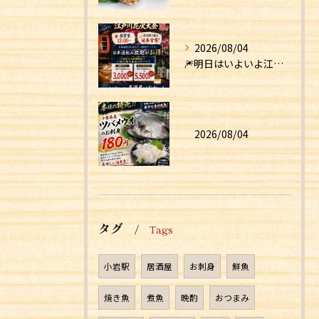
2026/08/04
🎆明日はいよいよ江戸川花火大会！🎆
2026/08/04
タグ
Tags
小岩駅
居酒屋
お刺身
鮮魚
焼き魚
煮魚
晩酌
おつまみ