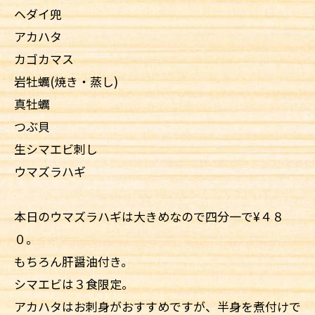
ヘダイ兜
アカハタ
カゴカマス
岩牡蠣(焼き・蒸し)
真牡蠣
つぶ貝
生シマエビ刺し
ウマズラハギ
本日のウマズラハギは大きめなので四分一で¥４８
０。
もちろん肝醤油付き。
シマエビは３食限定。
アカハタはお刺身がおすすめですが、半身を煮付けで