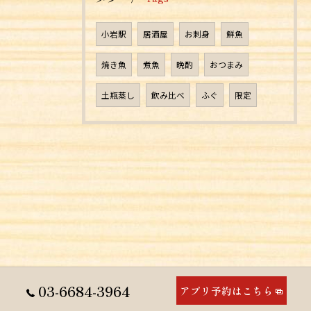
小岩駅
居酒屋
お刺身
鮮魚
焼き魚
煮魚
晩酌
おつまみ
土瓶蒸し
飲み比べ
ふぐ
限定
03-6684-3964
アプリ予約はこちら