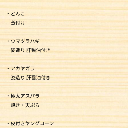
・どんこ
煮付け
・ウマヅラハギ
姿造り 肝醤油付き
・アカヤガラ
姿造り 肝醤油付き
・極太アスパラ
焼き・天ぷら
・皮付きヤングコーン