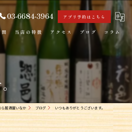
03-6684-3964
アプリ予約はこちら
質問
当店の特徴
アクセス
ブログ
コラム
海鮮
カウンター
す。
日本酒
一人飲み
お通し
なら居酒屋いなか
ブログ
いつもありがとうございます。