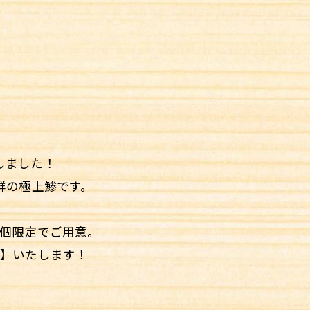
しました！
群の極上鯵です。
3個限定でご用意。
ス】いたします！