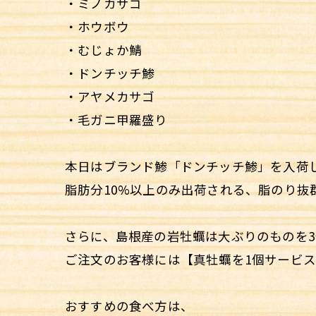
・ミノカサゴ
・ホウボウ
・むじょか鯖
・ドンチッチ鯵
・アヤメカサゴ
・毛ガニ甲羅盛り
本日はブランド鯵「ドンチッチ鯵」を入荷
脂肪分10%以上のみ出荷される、脂のり抜
さらに、島根産の岩牡蠣は大ぶりのものを
ご注文のお客様には【真牡蠣を1個サービ
おすすめの食べ方は、