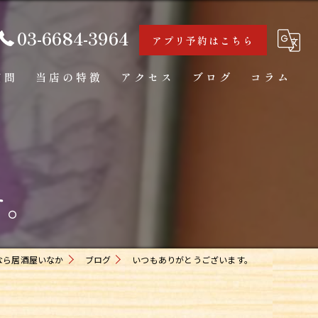
03-6684-3964
アプリ予約はこちら
質問
当店の特徴
アクセス
ブログ
コラム
海鮮
カウンター
す。
日本酒
一人飲み
お通し
なら居酒屋いなか
ブログ
いつもありがとうございます。