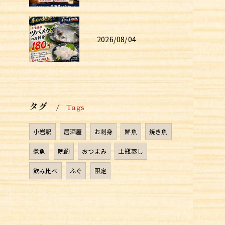
2026/08/04
タグ
Tags
小岩駅
居酒屋
お刺身
鮮魚
焼き魚
煮魚
晩酌
おつまみ
土瓶蒸し
飲み比べ
ふぐ
限定