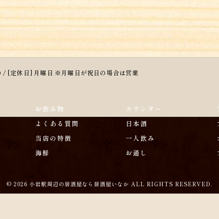
3:00 / [定休日] 月曜日 ※月曜日が祝日の場合は営業
お飲み物
カウンター
よくある質問
日本酒
当店の特徴
一人飲み
海鮮
お通し
© 2026 小岩駅周辺の居酒屋なら居酒屋いなか ALL RIGHTS RESERVED.