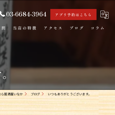
03-6684-3964
アプリ予約はこちら
質問
当店の特徴
アクセス
ブログ
コラム
海鮮
カウンター
す。
日本酒
一人飲み
お通し
なら居酒屋いなか
ブログ
いつもありがとうございます。