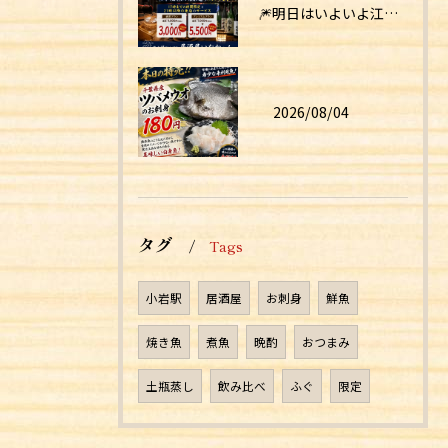
🎆明日はいよいよ江戸川花火大会！🎆
2026/08/04
タグ
Tags
小岩駅
居酒屋
お刺身
鮮魚
焼き魚
煮魚
晩酌
おつまみ
土瓶蒸し
飲み比べ
ふぐ
限定