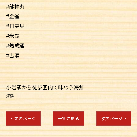
#龍神丸
#金雀
#日高見
#米鶴
#熟成酒
#古酒
小岩駅から徒歩圏内で味わう海鮮
海鮮
< 前のページ
一覧に戻る
次のページ >