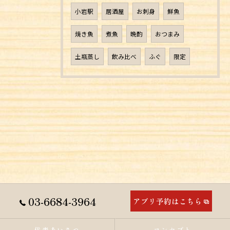
小岩駅
居酒屋
お刺身
鮮魚
焼き魚
煮魚
晩酌
おつまみ
土瓶蒸し
飲み比べ
ふぐ
限定
03-6684-3964
アプリ予約はこちら
代表あいさつ
コンセプト