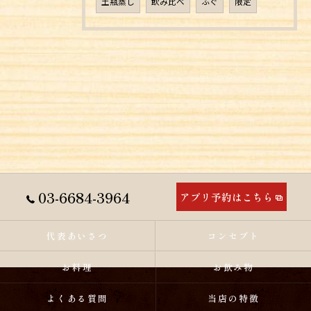
土瓶蒸し
飲み比べ
ふぐ
限定
03-6684-3964
アプリ予約はこちら
代表あいさつ
コンセプト
お料理
お飲み物
よくある質問
当店の特徴