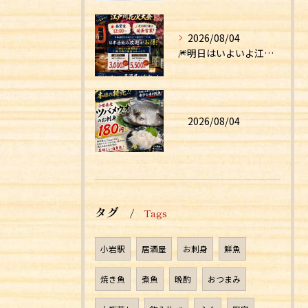
2026/08/04
🎆明日はいよいよ江戸川花火大会！🎆
2026/08/04
タグ
Tags
小岩駅
居酒屋
お刺身
鮮魚
焼き魚
煮魚
晩酌
おつまみ